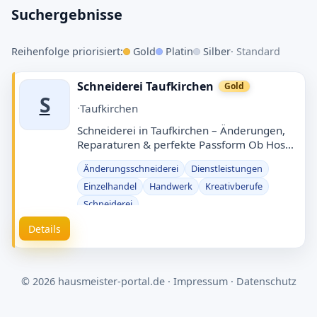
Eintrag erstellen
Suchergebnisse
Kreativberufe in Bayern
Reihenfolge priorisiert:
Gold
Platin
Silber
· Standard
Schnell finden · Eintrag kostenlos · Manuell
geprüft
Schneiderei Taufkirchen
Gold
S
Was?
·
Taufkirchen
Schneiderei in Taufkirchen – Änderungen,
Reparaturen & perfekte Passform Ob Hose
Wo?
kürzen, Reißverschluss ersetzen, Kleid
Änderungsschneiderei
Dienstleistungen
enger/weiter, Jacke reparieren oder …
Einzelhandel
Handwerk
Kreativberufe
Schneiderei
Suchen
Details
© 2026 hausmeister-portal.de ·
Impressum
·
Datenschutz