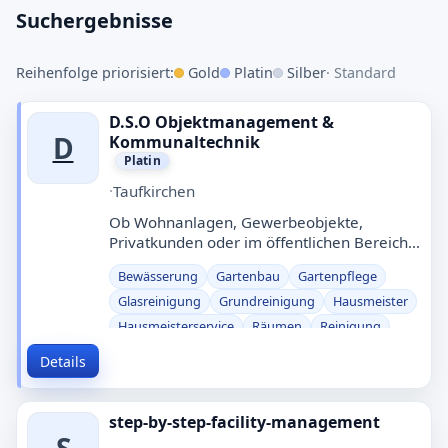
Eintrag erstellen
Suchergebnisse
Treppenhausreinigung in Bayern
Reihenfolge priorisiert:
Gold
Platin
Silber
· Standard
Schnell finden · Eintrag kostenlos · Manuell
geprüft
D.S.O Objektmanagement &
D
Kommunaltechnik
Was?
Platin
·
Taufkirchen
Wo?
Ob Wohnanlagen, Gewerbeobjekte,
Privatkunden oder im öffentlichen Bereich:
Wir betreuen Ihre Immobilie ganzjährig und
Bewässerung
Gartenbau
Gartenpflege
individuell- flexibel angepasst an die je…
Suchen
Glasreinigung
Grundreinigung
Hausmeister
Hausmeisterservice
Räumen
Reinigung
Streuen
Treppenhausreinigung
Details
Winterdienst
step-by-step-facility-management