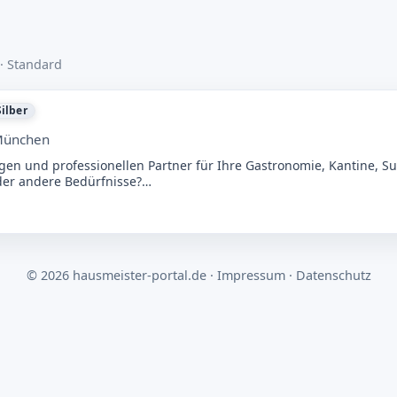
 in Höhenkirchen
Manuell geprüft
· Standard
?
Suchen
Silber
ünchen
gen und professionellen Partner für Ihre Gastronomie, Kantine, Su
oder andere Bedürfnisse?…
© 2026 hausmeister-portal.de ·
Impressum
·
Datenschutz