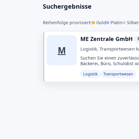
Transportwesen
Suchergebnisse
Schnell finden · Eintrag kostenlos · 
Reihenfolge priorisiert:
Gold
Platin
Silber
Was?
Wo
ME Zentrale GmbH
M
Logistik, Transportwesen
·
M
Suchen Sie einen zuverlässi
Bäckerei, Büro, Schulobst 
Logistik
Transportwesen