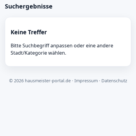
Eintrag erstellen
Suchergebnisse
Grundreinigung in Grünwald
Schnell finden · Eintrag kostenlos · Manuell
Keine Treffer
geprüft
Was?
Bitte Suchbegriff anpassen oder eine andere
Stadt/Kategorie wählen.
Wo?
© 2026 hausmeister-portal.de ·
Impressum
·
Datenschutz
Suchen