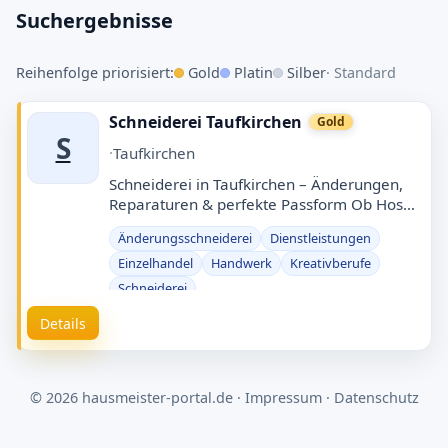
Eintrag erstellen
Suchergebnisse
Schneiderei in Höhenkirchen
Reihenfolge priorisiert:
Gold
Platin
Silber
· Standard
Schnell finden · Eintrag kostenlos · Manuell
geprüft
Schneiderei Taufkirchen
Gold
S
Was?
·
Taufkirchen
Schneiderei in Taufkirchen – Änderungen,
Reparaturen & perfekte Passform Ob Hose
Wo?
kürzen, Reißverschluss ersetzen, Kleid
Änderungsschneiderei
Dienstleistungen
enger/weiter, Jacke reparieren oder …
Einzelhandel
Handwerk
Kreativberufe
Schneiderei
Suchen
Details
© 2026 hausmeister-portal.de ·
Impressum
·
Datenschutz