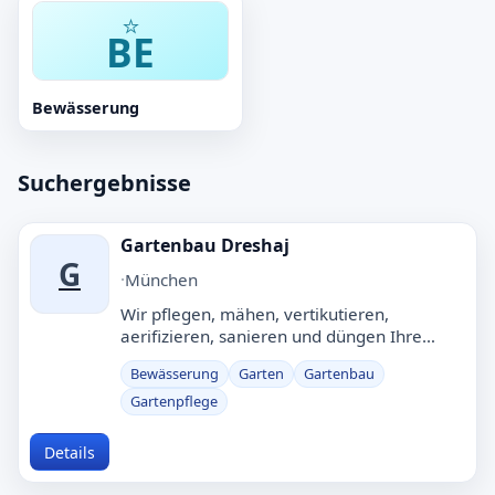
Eintrag erstellen
Gartenbau in München
Schnell finden · Eintrag kostenlos · Manuell
Bewässerung
geprüft
Was?
Suchergebnisse
Wo?
Gartenbau Dreshaj
G
·
München
Wir pflegen, mähen, vertikutieren,
Suchen
aerifizieren, sanieren und düngen Ihre
Rasenflächen, damit Ihr grüner Teppich
Bewässerung
Garten
Gartenbau
perfekt gepflegt ist.
Gartenpflege
Details