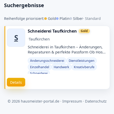
Eintrag erstellen
Suchergebnisse
Änderungsschneiderei in
Reihenfolge priorisiert:
Gold
Platin
Silber
· Standard
Oberhaching
Schnell finden · Eintrag kostenlos · Manuell
Schneiderei Taufkirchen
Gold
S
geprüft
·
Taufkirchen
Was?
Schneiderei in Taufkirchen – Änderungen,
Reparaturen & perfekte Passform Ob Hose
kürzen, Reißverschluss ersetzen, Kleid
Änderungsschneiderei
Dienstleistungen
enger/weiter, Jacke reparieren oder …
Wo?
Einzelhandel
Handwerk
Kreativberufe
Schneiderei
Details
Suchen
© 2026 hausmeister-portal.de ·
Impressum
·
Datenschutz